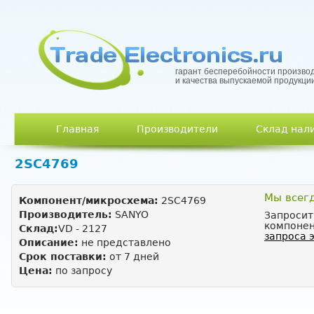
гарант бесперебойности произво
и качества выпускаемой продукци
Главное меню
Главная
Производители
Склад нал
2SC4769
Мы всег
Компонент/микросхема:
2SC4769
Производитель:
SANYO
Запросит
компонен
Склад:
VD - 2127
запроса 
Описание:
не представлено
Срок поставки:
от 7 дней
Цена:
по запросу