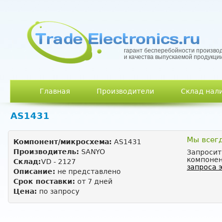
гарант бесперебойности произво
и качества выпускаемой продукци
Главное меню
Главная
Производители
Склад нал
AS1431
Мы всег
Компонент/микросхема:
AS1431
Производитель:
SANYO
Запросит
компонен
Склад:
VD - 2127
запроса 
Описание:
не представлено
Срок поставки:
от 7 дней
Цена:
по запросу