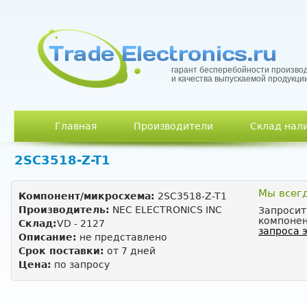
гарант бесперебойности произво
и качества выпускаемой продукци
Главное меню
Главная
Производители
Склад нал
2SC3518-Z-T1
Мы всег
Компонент/микросхема:
2SC3518-Z-T1
Производитель:
NEC ELECTRONICS INC
Запросит
компонен
Склад:
VD - 2127
запроса 
Описание:
не представлено
Срок поставки:
от 7 дней
Цена:
по запросу